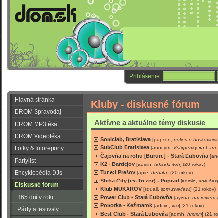
Prihlásenie:
Hlavná stránka
Kluby - diskusné fórum
DROM Spravodaj
Aktívne a aktuálne témy diskusie
DROM MP3téka
DROM Videotéka
Soniclab, Bratislava
[pupkon,
pokec o boskovicic
SubClub Bratislava
Fotky & fotoreporty
[anonym,
Vstupenky na I am 
Čajovňa na rohu [Bururu] - Stará Ľubovňa
[a
Partylist
K2 - Bardejov
[admin,
takaaki itoh
] (20 rokov)
Encyklopédia DJs
Tune:l Prešov
[apre,
debata
] (20 rokov)
Shiba City (ex-Trezor) - Poprad
[admin,
oné čas
Diskusné fórum
Klub MUKAROV
[squall,
som zwedawi
] (21 rokov)
365 dní v roku
Power Club - Stará Ľubovňa
[ayena,
namojveru 
Ponorka - Kežmarok
[admin,
xixi
] (21 rokov)
Párty a festivaly
Best Club - Stará Ľubovňa
[admin,
hmmm
] (21 r