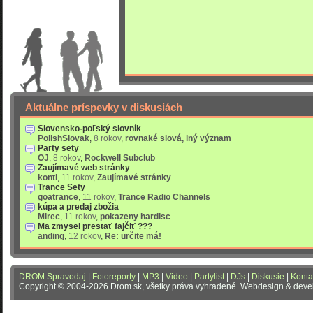
Aktuálne príspevky v diskusiách
Slovensko-poľský slovník
PolishSlovak
,
8 rokov
,
rovnaké slová, iný význam
Party sety
OJ
,
8 rokov
,
Rockwell Subclub
Zaujímavé web stránky
konti
,
11 rokov
,
Zaujímavé stránky
Trance Sety
goatrance
,
11 rokov
,
Trance Radio Channels
kúpa a predaj zbožia
Mirec
,
11 rokov
,
pokazeny hardisc
Ma zmysel prestať fajčiť ???
anding
,
12 rokov
,
Re: určite má!
DROM Spravodaj
|
Fotoreporty
|
MP3
|
Video
|
Partylist
|
DJs
|
Diskusie
|
Konta
Copyright © 2004-2026 Drom.sk, všetky práva vyhradené. Webdesign & dev