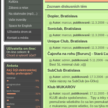
Kultúra
Zoznam diskusních tém
Zábava a relax
Na stiahnutie (mp3,...)
Dopler, Bratislava
Vaše inzeráty
Autor:
marcus,
publikované:
11.3.2008 - u
Space for English
Soniclab, Bratislava
Užívatelia drom.sk
Autor:
marcus,
publikované:
11.3.2008 - u
Kontakt a média
Unique Club, Bratislava
Autor:
marcus,
publikované:
11.3.2008 - u
Užívatelia on-line:
On-line celkom:
0
Čajovňa na rohu [Bururu] - Stará Ľ
Chceš si vytvoriť účet?
Autor:
admin,
publikované:
5.11.2006 - n
Best SL minimal club ;o)))
Anketa
Aký štýl elektronickej
SubClub Bratislava
hudby preferujete?
Autor:
admin,
publikované:
17.3.2006 - pi
minimal
5%
Vaše názory na SubClub (ex-Účko)
progressive
Klub MUKAROV
7%
tech-house
Autor:
squall,
publikované:
17.11.2005 - š
31%
house
KLUB akože spoločenstvo... Tipy a triky 
6%
premučenie wšetkého čo sa len premukariť
techno
z mukarenia, proste wšetko, čo sa týka 
11%