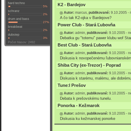
hard techno
K2 - Bardejov
5%
schranz
Autor:
marcus,
publikované:
9.10.2005 - 
2%
A čo tak K2-ojka v Bardejove?
drum and bass
27%
Power Club - Stará Ľubovňa
breakbeat
2%
Autor:
admin,
publikované:
9.10.2005 - n
dubstep
Debatka gu "totemu" pawer klubu wof Star
3%
Počet hlasov: 2492
Best Club - Stará Ľubovňa
Autor:
admin,
publikované:
9.10.2005 - n
Diskusia k novopečenému ľubovnianském
Shiba City (ex-Trezor) - Poprad
Autor:
admin,
publikované:
9.10.2005 - n
Diskusia k starému, malému, ale dobrému
Tune:l Prešov
Autor:
admin,
publikované:
9.10.2005 - n
Debata k prešovskému tunelu.
Ponorka - Kežmarok
Autor:
admin,
publikované:
9.10.2005 - n
Diskusia ku kežmarskej ponorke