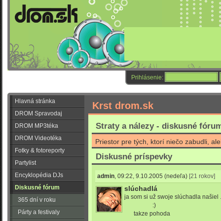
Prihlásenie:
Hlavná stránka
Krst drom.sk
DROM Spravodaj
Straty a nálezy - diskusné fóru
DROM MP3téka
DROM Videotéka
Priestor pre tých, ktorí niečo zabudli, ale
Fotky & fotoreporty
Diskusné príspevky
Partylist
Encyklopédia DJs
admin
,
09:22, 9.10.2005
(nedeľa)
[21 rokov]
Diskusné fórum
slúchadlá
ja som si už swoje slúchadla našiel .
365 dní v roku
:)
Párty a festivaly
takze pohoda