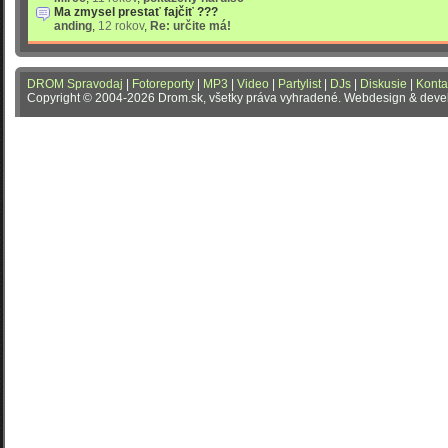
Ma zmysel prestať fajčiť ???
anding
,
12 rokov
,
Re: určite má!
DROM Spravodaj
|
Fotoreporty
|
MP3
|
Video
|
Partylist
|
DJs
|
Diskusie
|
Konta
Copyright © 2004-2026 Drom.sk, všetky práva vyhradené. Webdesign & dev