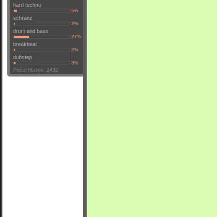
hard techno
5%
schranz
2%
drum and bass
27%
breakbeat
2%
dubstep
3%
Počet hlasov: 2492