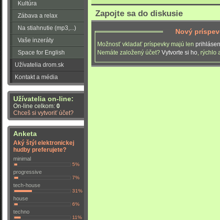
Kultúra
Zapojte sa do diskusie
Zábava a relax
Na stiahnutie (mp3,...)
Nový príspe
Vaše inzeráty
Možnosť vkladať príspevky majú len
prihlásen
Space for English
Nemáte založený účet?
Vytvorte si ho
, rýchlo
Užívatelia drom.sk
Kontakt a média
Užívatelia on-line:
On-line celkom:
0
Chceš si vytvoriť účet?
Anketa
Aký štýl elektronickej
hudby preferujete?
minimal
5%
progressive
7%
tech-house
31%
house
6%
techno
11%