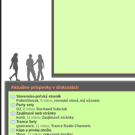
Aktuálne príspevky v diskusiách
Slovensko-poľský slovník
PolishSlovak
,
8 rokov
,
rovnaké slová, iný význam
Party sety
OJ
,
8 rokov
,
Rockwell Subclub
Zaujímavé web stránky
konti
,
11 rokov
,
Zaujímavé stránky
Trance Sety
goatrance
,
11 rokov
,
Trance Radio Channels
kúpa a predaj zbožia
Mirec
,
11 rokov
,
pokazeny hardisc