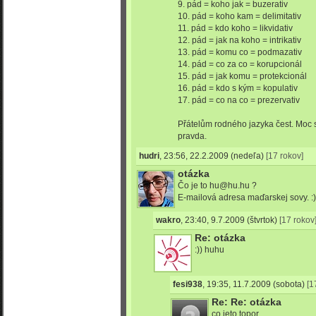
9. pád = koho jak = buzerativ
10. pád = koho kam = delimitativ
11. pád = kdo koho = likvidativ
12. pád = jak na koho = intrikativ
13. pád = komu co = podmazativ
14. pád = co za co = korupcionál
15. pád = jak komu = protekcionál
16. pád = kdo s kým = kopulativ
17. pád = co na co = prezervativ
Přátelům rodného jazyka čest. Moc s
pravda.
hudri
,
23:56, 22.2.2009
(nedeľa)
[17 rokov]
otázka
Čo je to hu@hu.hu ?
E-mailová adresa maďarskej sovy. :)
wakro
,
23:40, 9.7.2009
(štvrtok)
[17 rokov
Re: otázka
:)) huhu
fesi938
,
19:35, 11.7.2009
(sobota)
[1
Re: Re: otázka
co jeto topor