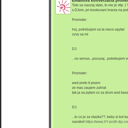
Emailova konverzacia promo
Toto sa naozaj stalo, to nie je vtip :
s DJom, pri bookovani hrania na jedn
Promoter:
hoj, potrebujem sa ta nieco opytat
ozvy sa mi
DJ:
...no servus...pocuvaj...potrebujem v
Promoter:
wed preto ti pisem
ze mas zaujem zahrat
tak ja sa pytam co za drum and bas
DJ:
...to co je za otazka??..keby si bol 
navstivil
https://www.XY-profil-dja.c