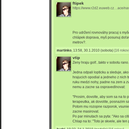
ftipek
https://www.r2d2.euweb.cz…ace/na
Pro udržení rovnováhy pracuj s myš
chlápek doprava, myš posunuj doľav
metrov?.
martinko
,
13:58, 30.1.2010
(sobota)
[16 rokov
vtip
Zeny hraju golf...takto v sobotu rano.
Jedna odpali lopticku a sleduje, ako 
hrajucich opodial a jedneho z nich tr
ruku medzi nohy, padne na zem a zvi
nemu a zacne sa ospravedlnovat:
"Prosim, dovolte, aby som sa na to 
terapeutka, ak dovolite, posnazim sa
Potom mu rozopne razporok, vsunie 
zacne masirovat.
Po par minutach sa pyta: "Ako sa citi
Chlap na to: "Toto je skvele, ale ten 