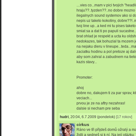
....vies co...mam v pici tvojich "headl
hraju??..tyzden??..no dobre mozno
ilegalnych sound systemov ako si do
nepis uz taketo kokotiny, dobre??!..
tvoj line up...a ked mi tu pises taket
smiat sa a dat ti po papuli sucastne.
brat ohlad je respekt a ucta ku olds
nedokazes, tak bohuzial ta mozem je
na nejaku dieru v lineupe...teda...
zaciatku hodinu a pol pretoze aj dal
aby som zahral a zabudnem na tieto p
kazis stavy...
Promoter:
ahoj
dobre no, dakujem ti za par sprav, k
veciach...
prvou je ze na aftry nezahras!
dalsie si necham pre seba
hudri
,
20:04, 6.7.2009
(pondelok)
[17 rokov]
cirkus
Ráno ve tři přijdeš domů ožralý a 
židli a sedneš si k ní. Na její otázk