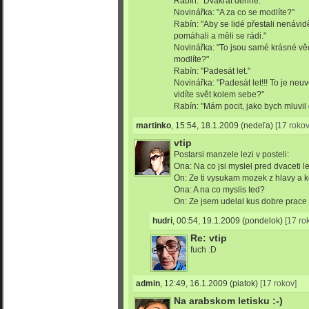
Rabín: "Dvakrát denně."
Novinářka: "A za co se modlíte?"
Rabín: "Aby se lidé přestali nenávidě
pomáhali a měli se rádi."
Novinářka: "To jsou samé krásné věc
modlíte?"
Rabín: "Padesát let."
Novinářka: "Padesát let!!! To je neuv
vidíte svět kolem sebe?"
Rabín: "Mám pocit, jako bych mluvil 
martinko
,
15:54, 18.1.2009
(nedeľa)
[17 rokov
vtip
Postarsi manzele lezi v posteli:
Ona: Na co jsi myslel pred dvaceti l
On: Ze ti vysukam mozek z hlavy a k
Ona: A na co myslis ted?
On: Ze jsem udelal kus dobre prace
hudri
,
00:54, 19.1.2009
(pondelok)
[17 ro
Re: vtip
fuch :D
admin
,
12:49, 16.1.2009
(piatok)
[17 rokov]
Na arabskom letisku :-)