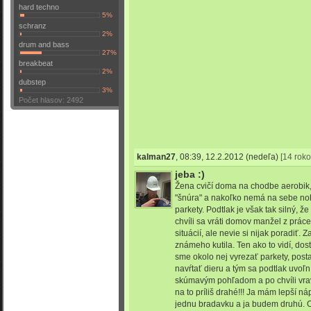
hard techno
5%
schranz
2%
drum and bass
27%
breakbeat
2%
dubstep
3%
Počet hlasov: 2492
kalman27
,
08:39, 12.2.2012
(nedeľa)
[14 roko
jeba :)
Žena cvičí doma na chodbe aerobik,
"šnúra" a nakoľko nemá na sebe noha
parkety. Podtlak je však tak silný, 
chvíli sa vráti domov manžel z práce, 
situácií, ale nevie si nijak poradiť.
známeho kutila. Ten ako to vidí, dos
sme okolo nej vyrezať parkety, posta
navŕtať dieru a tým sa podtlak uvoľ
skúmavým pohľadom a po chvíli vrav
na to príliš drahé!!! Ja mám lepší n
jednu bradavku a ja budem druhú. O