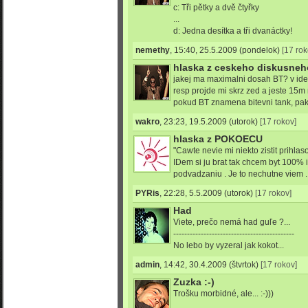
c: Tři pětky a dvě čtyřky
...
d: Jedna desítka a tři dvanáctky!
nemethy
,
15:40, 25.5.2009
(pondelok)
[17 rok
hlaska z ceskeho diskusneh
jakej ma maximalni dosah BT? v id
resp projde mi skrz zed a jeste 15
pokud BT znamena bitevni tank, pa
wakro
,
23:23, 19.5.2009
(utorok)
[17 rokov]
hlaska z POKOECU
"Cawte nevie mi niekto zistit prihlas
IDem si ju brat tak chcem byt 100% i
podvadzaniu . Je to nechutne viem ..
PYRis
,
22:28, 5.5.2009
(utorok)
[17 rokov]
Had
Viete, prečo nemá had guľe ?...
--------------------------------------------
No lebo by vyzeral jak kokot...
admin
,
14:42, 30.4.2009
(štvrtok)
[17 rokov]
Zuzka :-)
Trošku morbidné, ale... :-)))