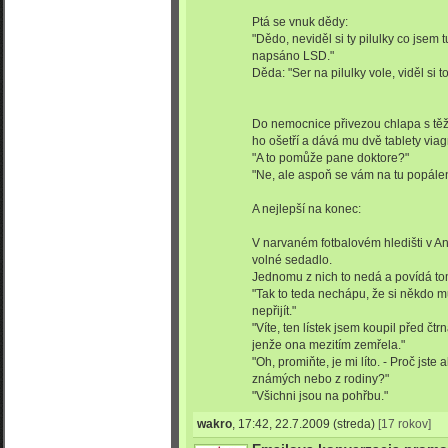
Ptá se vnuk dědy:
"Dědo, neviděl si ty pilulky co jsem
napsáno LSD."
Děda: "Ser na pilulky vole, viděl si 
Do nemocnice přivezou chlapa s tě
ho ošetří a dává mu dvě tablety viag
"A to pomůže pane doktore?"
"Ne, ale aspoň se vám na tu popálen
A nejlepší na konec:
V narvaném fotbalovém hledišti v An
volné sedadlo.
Jednomu z nich to nedá a povídá t
"Tak to teda nechápu, že si někdo mů
nepřijít."
"Víte, ten lístek jsem koupil před čt
jenže ona mezitím zemřela."
"Oh, promiňte, je mi líto. - Proč jste
známých nebo z rodiny?"
"Všichni jsou na pohřbu."
wakro
,
17:42, 22.7.2009
(streda)
[17 rokov]