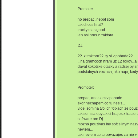
Promoter:
no prepac, nebol som
tak chces hrat?
tracky mas good
len asi hras z traktora...
DJ:
??..z traktora??..ty si v pohode??..
...na gramcoch hram uz 12 rokov...a 
davat kokotske otazky a radsej by s
podstatnych veciach, ako napr, kedy
Promoter:
prepac, ano som v pohode
skor nechapem co tu riesis...
videl som na tvojich fotkach ze pou
tak som sa opytak ci hrajes z tractor
software pre Dj
mozno pouzivas iny soft s inym nazv
neviem...
tak neviem co tu povazujes za nie v