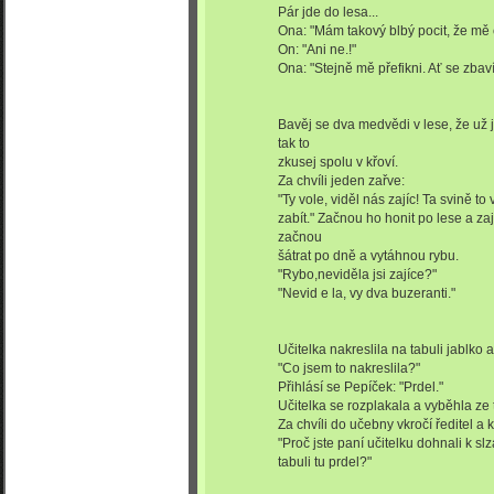
Pár jde do lesa...
Ona: "Mám takový blbý pocit, že mě 
On: "Ani ne.!"
Ona: "Stejně mě přefikni. Ať se zbav
Bavěj se dva medvědi v lese, že už
tak to
zkusej spolu v křoví.
Za chvíli jeden zařve:
"Ty vole, viděl nás zajíc! Ta svině 
zabít." Začnou ho honit po lese a za
začnou
šátrat po dně a vytáhnou rybu.
"Rybo,neviděla jsi zajíce?"
"Nevid e la, vy dva buzeranti."
Učitelka nakreslila na tabuli jablko a
"Co jsem to nakreslila?"
Přihlásí se Pepíček: "Prdel."
Učitelka se rozplakala a vyběhla ze t
Za chvíli do učebny vkročí ředitel a kř
"Proč jste paní učitelku dohnali k sl
tabuli tu prdel?"