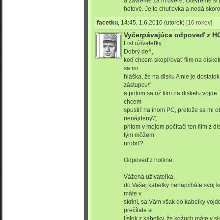
a zavřeme za ní dveře. Otevřeme si p
hotové. Je to chuťovka a nedá skoro
facetku
,
14:45, 1.6.2010
(utorok)
[16 rokov]
Vyčerpávajúca odpoveď z H
List užívateľky:
Dobrý deň,
keď chcem skopírovať film na disketu,
sa mi
hláška, že na disku A nie je dostato
zástupcu\"
a potom sa už film na disketu vojde
chcem
spustiť na inom PC, pretože sa mi o
nenájdený\",
pritom v mojom počítači ten film z d
tým môžem
urobiť?
Odpoveď z hotline:
Vážená užívateľka,
do Vašej kabelky nenapcháte svoj ko
máte v
skrini, sa Vám však do kabelky vojd
prečítate si
lístok z kabelky, že kožuch máte v skr