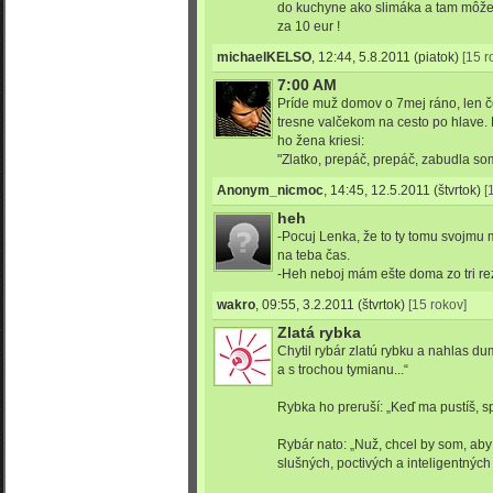
do kuchyne ako slimáka a tam môžeš
za 10 eur !
michaelKELSO
,
12:44, 5.8.2011
(piatok)
[15 r
7:00 AM
Príde muž domov o 7mej ráno, len č
tresne valčekom na cesto po hlave.
ho žena kriesi:
"Zlatko, prepáč, prepáč, zabudla som 
Anonym_nicmoc
,
14:45, 12.5.2011
(štvrtok)
[
heh
-Pocuj Lenka, že to ty tomu svojmu m
na teba čas.
-Heh neboj mám ešte doma zo tri rez
wakro
,
09:55, 3.2.2011
(štvrtok)
[15 rokov]
Zlatá rybka
Chytil rybár zlatú rybku a nahlas d
a s trochou tymianu...“
Rybka ho preruší: „Keď ma pustíš, sp
Rybár nato: „Nuž, chcel by som, aby
slušných, poctivých a inteligentných