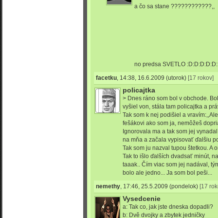
a čo sa stane ????????????,,
no predsa SVETLO :D:D:D:D:D
facetku
,
14:38, 16.6.2009
(utorok)
[17 rokov]
policajtka
> Dnes ráno som bol v obchode. Bo
vyšiel von, stála tam policajtka a p
Tak som k nej podišiel a vravím:,,Ale
fešákovi ako som ja, nemôžeš dopri
Ignorovala ma a tak som jej vynadal 
na mňa a začala vypisovať ďalšiu p
Tak som ju nazval tupou štetkou. A o
Tak to išlo ďalších dvadsať minút, na
taaak.. Čím viac som jej nadával, tý
bolo ale jedno... Ja som bol peši...
nemethy
,
17:46, 25.5.2009
(pondelok)
[17 rok
Vysedcenie
a: Tak co, jak jste dneska dopadli?
b: Dvě dvojky a zbytek jedničky