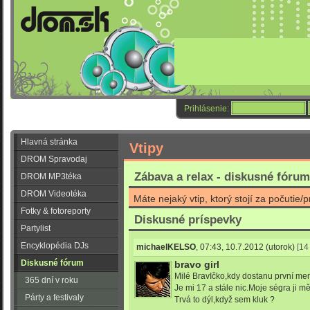
Prihlásenie:
Hlavná stránka
Vtipy
DROM Spravodaj
Zábava a relax - diskusné fórum
DROM MP3téka
DROM Videotéka
Máte nejaký vtip, ktorý stojí za počutie/
Fotky & fotoreporty
Diskusné príspevky
Partylist
Encyklopédia DJs
michaelKELSO
,
07:43, 10.7.2012
(utorok)
[14
Diskusné fórum
bravo girl
Milé BravIčko,kdy dostanu první men
365 dní v roku
Je mi 17 a stále nic.Moje ségra ji mě
Párty a festivaly
Trvá to dýl,když sem kluk ?