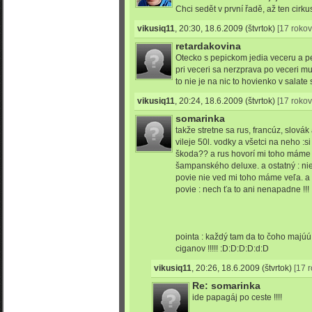
Chci sedět v první řadě, až ten cirku
vikusiq11
,
20:30, 18.6.2009
(štvrtok)
[17 rokov
retardakovina
Otecko s pepickom jedia veceru a pe
pri veceri sa nerzprava po veceri m
to nie je na nic to hovienko v salate 
vikusiq11
,
20:24, 18.6.2009
(štvrtok)
[17 rokov
somarinka
takže stretne sa rus, francúz, slovák
vileje 50l. vodky a všetci na neho :s
škoda?? a rus hovorí mi toho máme v
šampanského deluxe. a ostatný : ni
povie nie ved mi toho máme veľa. a 
povie : nech ťa to ani nenapadne !!!
pointa : každý tam da to čoho majú
ciganov !!!!! :D:D:D:D:d:D
vikusiq11
,
20:26, 18.6.2009
(štvrtok)
[17 
Re: somarinka
ide papagáj po ceste !!!!