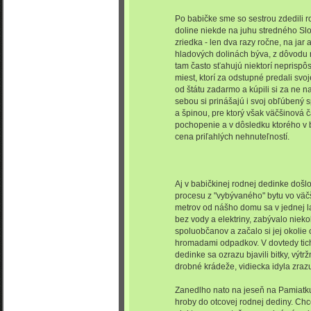
Po babičke sme so sestrou zdedili r
doline niekde na juhu stredného Sl
zriedka - len dva razy ročne, na jar 
hladových dolinách býva, z dôvodu 
tam často sťahujú niektorí neprispô
miest, ktorí za odstupné predali svoj
od štátu zadarmo a kúpili si za ne n
sebou si prinášajú i svoj obľúbený 
a špinou, pre ktorý však väčšinová 
pochopenie a v dôsledku ktorého v bl
cena priľahlých nehnuteľností.
Aj v babičkinej rodnej dedinke doš
procesu z "vybývaného" bytu vo väč
metrov od nášho domu sa v jednej l
bez vody a elektriny, zabývalo niek
spoluobčanov a začalo si jej okolie
hromadami odpadkov. V dovtedy tiche
dedinke sa ozrazu bjavili bitky, výtrž
drobné krádeže, vidiecka idyla zrazu
Zanedlho nato na jeseň na Pamiatku
hroby do otcovej rodnej dediny. Chc