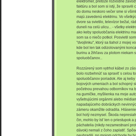
elektromer, pretože rozvodné závody
faktúru a bol som si istý, že spravil
do domu neskoro večer sme si všiml
majú zavedenú elektrinu. Vo všetký
dvore sa svietilo, televízor bežal, r
duneli na celú ulicu... - všetky elek
ako keby spoluobčania elektrinu ma
som sa o niečo potkol. Posvietil som
"dvojlinku", ktorý sa tiahol z mojej
kde bol len tak odizolovanými konca
burinu a žihľavu za plotom niekam
spoluobčanov...
Rozzúrený som vytrhol kábel zo zá
bolo rozbehnúť sa spraviť s celou t
spoluobčanov poriadok. Ale aj keby 
bojových umeniach a bol schopný si
početnou prevahou odborníkov na bo
na gumičke, myšlienka na moje aut
vyšetrujúcimi orgánmi alebo médiam
napadajúceho dobráckych nevinnýc
zámeru okamžite odradila. Hlásenie 
bol holý nezmysel. Škoda nepresiahla
čin, mohlo by ísť len o priestupok a
páchatelia (nikdy nezamestnaní pro
dávok) nemali z čoho zaplatiť. Spôs
neuhradili, po mojom odchode by b