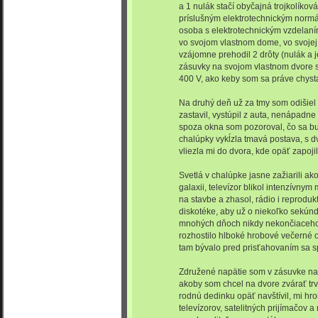
a 1 nulák stačí obyčajná trojkolíkov
príslušným elektrotechnickým normá
osoba s elektrotechnickým vzdelaní
vo svojom vlastnom dome, vo svojej 
vzájomne prehodil 2 drôty (nulák a j
zásuvky na svojom vlastnom dvore s
400 V, ako keby som sa práve chystal
Na druhý deň už za tmy som odišiel
zastavil, vystúpil z auta, nenápadn
spoza okna som pozoroval, čo sa bu
chalúpky vykĺzla tmavá postava, s dv
vliezla mi do dvora, kde opäť zapoji
Svetlá v chalúpke jasne zažiarili a
galaxii, televízor blikol intenzívn
na stavbe a zhasol, rádio i reproduk
diskotéke, aby už o niekoľko sekúnd de
mnohých dňoch nikdy nekončiaceho
rozhostilo hlboké hrobové večerné o
tam bývalo pred prisťahovaním sa s
Združené napätie som v zásuvke na 
akoby som chcel na dvore zvárať tr
rodnú dedinku opäť navštívil, mi hr
televízorov, satelitných prijímačov