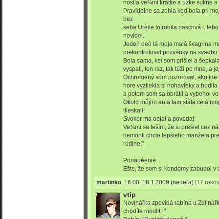
nosila ve¾mi krátke a úzke sukne a
Pravidelne sa zohla ked bola pri moj
bez
seba.Urèite to robila naschvá l, lebo 
nevidel.
Jeden deò tá moja malá švagrina ma
prekontroloval pozvánky na svadbu.
Bola sama, keï som prišiel a šepkal
vyspali, len raz, tak túži po mne, a j
Ochromený som pozoroval, ako ide 
hore vyzliekla si nohavièky a hodil
a potom som sa obrátil a vybehol vo
Okolo môjho auta tam stála celá moj
tlieskali!
Svokor ma objal a povedal:
Ve¾mi sa teším, že si prešiel cez ná
nemohli chcie lepšieho manžela pre
rodine!"
Ponauèenie:
Ešte, že som si kondómy zabudol v au
martinko
,
16:00, 18.1.2009
(nedeľa)
[17 rokov
vtip
Novinářka zpovídá rabína u Zdi nářk
chodíte modlit?"