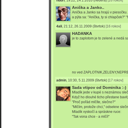
hudri
,
19:22, 24.1.2010
(nedeľa)
[16 rokov]
Anička a Janko..
Anička a Janko sa hrajú v piesočku.
a pýta sa: "Anička, ty si chlapček?" 
4ali
,
21:12, 26.11.2009
(štvrtok)
[16 rokov]
HADANKA
je to zaplotom je to zelené a nedá s
no ved ZAPLOTNIK,ZELENY,NEPR
admin
,
10:30, 5.11.2009
(štvrtok)
[17 rokov]
Sada vtipov od Dominika :-)
Mladík jede v kupé s neznámou sle
Když ho dlouhé ticho přestane bavit, 
"Proč pořád mlčíte, slečno?"
"Mlčím, protože chci," odsekne sleč
Mladík vyskočí a spráskne ruce:
"Tak vona chce - a mlčí!"