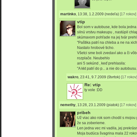
martinko
,
13:38, 1.2.2009
(nedeľa)
[17 rokov]
vtip
Bol som v autobuse, kde bola jedna 
silnú vrstvu makeupu , nastúpil chlap
skúmavom pohľade na jej tvár prehlá
"Paštika patrí na chleba a ne na xicht.
Nastalo hrobové ticho.
Všetci sme boli zvedaví ako a či vô
rozplače. Neubehlo
ani 5 sekúnd , keď prehlasila:
"A kkt patrí do p... a nie do autobusu...
wakro
,
23:41, 9.7.2009
(štvrtok)
[17 rokov
Re: vtip
ty vole :DD
nemethy
,
13:28, 23.1.2009
(piatok)
[17 rokov]
pribeh
Už viac ako rok som chodil s mojou 
že sa zoberieme.
Len jedna vec mi vadila, jej prekrásn
Moja budúca švagrina mala 22 roko