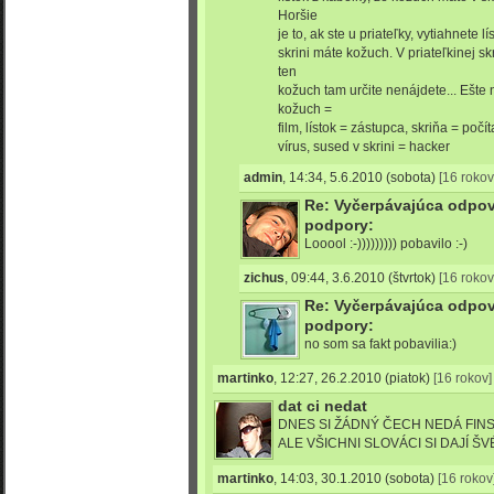
Horšie
je to, ak ste u priateľky, vytiahnete lí
skrini máte kožuch. V priateľkinej s
ten
kožuch tam určite nenájdete... Ešte
kožuch =
film, lístok = zástupca, skriňa = počí
vírus, sused v skrini = hacker
admin
,
14:34, 5.6.2010
(sobota)
[16 rokov
Re: Vyčerpávajúca odpo
podpory:
Looool :-))))))))) pobavilo :-)
zichus
,
09:44, 3.6.2010
(štvrtok)
[16 rokov
Re: Vyčerpávajúca odpo
podpory:
no som sa fakt pobavilia:)
martinko
,
12:27, 26.2.2010
(piatok)
[16 rokov]
dat ci nedat
DNES SI ŽÁDNÝ ČECH NEDÁ FIN
ALE VŠICHNI SLOVÁCI SI DAJÍ Š
martinko
,
14:03, 30.1.2010
(sobota)
[16 rokov