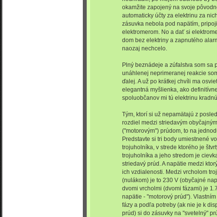
okamžite zapojený na svoje pôvodn
automaticky účty za elektrinu za nich 
zásuvka nebola pod napätím, pripoji
elektromerom. No a dať si elektrom
dom bez elektriny a zapnutého alar
naozaj nechcelo.
Plný beznádeje a zúfalstva som sa p
unáhlenej neprimeranej reakcie som
ďalej. A už po krátkej chvíli ma osv
elegantná myšlienka, ako definitív
spoluobčanov mi tú elektrinu kradnúť
Tým, ktorí si už nepamätajú z posle
rozdiel medzi striedavým obyčajným 
("motorovým") prúdom, to na jedno
Predstavte si tri body umiestnené v
trojuholníka, v strede ktorého je št
trojuholníka a jeho stredom je ciev
striedavý prúd. A napätie medzi kt
ich vzdialenosti. Medzi vrcholom tro
(nulákom) je to 230 V (obyčajné napä
dvomi vrcholmi (dvomi fázami) je 1.7
napätie - "motorový prúd"). Vlastní
fázy a podľa potreby (ak nie je k dis
prúd) si do zásuvky na "svetelný" pr