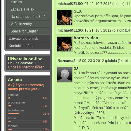
Kultúra
michaelKELSO
,
07:42, 10.7.2012
(utorok)
[14
Zábava a relax
SEX
Upozorňoval jsem přítelkyni, že jsm
Na stiahnutie (mp3,...)
Zaskočila mě argumentem: "Mluv za
Vaše inzeráty
michaelKELSO
,
18:21, 18.5.2012
(piatok)
[14
Space for English
horror video
Užívatelia drom.sk
Muž pozerá televízor, zrazu začne k
Kontakt a média
nechoď do toho kostola, Ty idiot....
Miláčik čo pozeráš?? aaaaaaaale ...
Užívatelia on-line:
Neznama8
,
18:00, 23.3.2012
(piatok)
[14 roko
On-line celkom:
0
Chceš si vytvoriť účet?
:D
Muž so ženou sú ubytovaní na noc v h
dostanú účet za noc vo výške 350€.
Anketa
hotela a pýta sa ho: "Prečo 350€ z
Aký štýl elektronickej
a saunu v cene," konštatuje manažér
hudby preferujete?
nevyužili." Manažér pokračuje: "Ale 
minimal
tu bol hudobný program v cene." A 
5%
progressive
neboli!" Manažér: "Ale bolo to tu!"
7%
Muž vypíše šek na 100€ a manažér 
tech-house
tých zvyšných 250€.
31%
Manžel na to: "To mi uhradíte vy, leb
house
6%
Manažér pohoršene: "Ale ja som s ň
techno
tu..." :D :D
11%