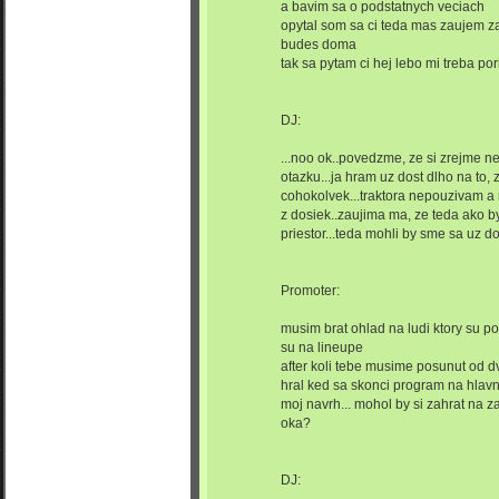
a bavim sa o podstatnych veciach
opytal som sa ci teda mas zaujem z
budes doma
tak sa pytam ci hej lebo mi treba por
DJ:
...noo ok..povedzme, ze si zrejme n
otazku...ja hram uz dost dlho na to,
cohokolvek...traktora nepouzivam a n
z dosiek..zaujima ma, ze teda ako 
priestor...teda mohli by sme sa uz dos
Promoter:
musim brat ohlad na ludi ktory su p
su na lineupe
after koli tebe musime posunut od 
hral ked sa skonci program na hla
moj navrh... mohol by si zahrat na z
oka?
DJ: