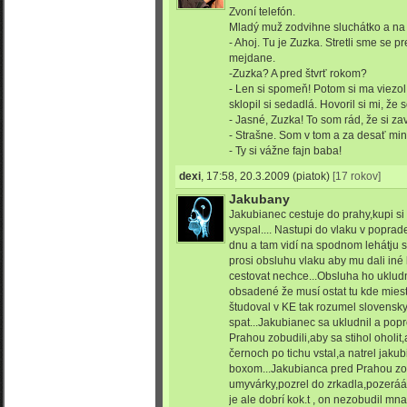
Zvoní telefón.
Mladý muž zodvihne sluchátko a na
- Ahoj. Tu je Zuzka. Stretli sme se 
mejdane.
-Zuzka? A pred štvrť rokom?
- Len si spomeň! Potom si ma viezol
sklopil si sedadlá. Hovoril si mi, že 
- Jasné, Zuzka! To som rád, že si z
- Strašne. Som v tom a za desať min
- Ty si vážne fajn baba!
dexi
,
17:58, 20.3.2009
(piatok)
[17 rokov]
Jakubany
Jakubianec cestuje do prahy,kupi si
vyspal.... Nastupi do vlaku v popra
dnu a tam vidí na spodnom lehátju s
prosi obsluhu vlaku aby mu dali in
cestovat nechce...Obsluha ho ukludn
obsadené že musí ostat tu kde mies
študoval v KE tak rozumel slovensky 
spat...Jakubianec sa ukludnil a pop
Prahou zobudili,aby sa stihol oholit,
černoch po tichu vstal,a natrel jaku
boxom...Jakubianca pred Prahou zobu
umyvárky,pozrel do zrkadla,pozerááá 
je ale dobrí kok.t , on nezobudil mna