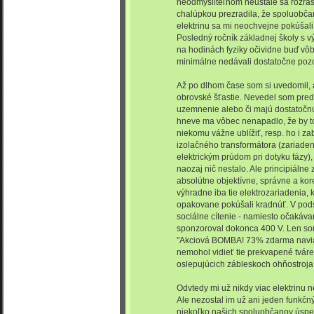
neodmysliteľnom neustále sa rozra
chalúpkou prezradila, že spoluobčan
elektrinu sa mi neochvejne pokúšal
Posledný ročník základnej školy s v
na hodinách fyziky očividne buď vô
minimálne nedávali dostatočne pozo
Až po dlhom čase som si uvedomil, 
obrovské šťastie. Nevedel som pred
uzemnenie alebo či majú dostatočn
hneve ma vôbec nenapadlo, že by t
niekomu vážne ublížiť, resp. ho i za
izolačného transformátora (zariade
elektrickým prúdom pri dotyku fázy)
naozaj nič nestalo. Ale principiálne
absolútne objektívne, správne a korek
výhradne iba tie elektrozariadenia, k
opakovane pokúšali kradnúť. V pods
sociálne cítenie - namiesto očakáv
sponzoroval dokonca 400 V. Len so
"Akciová BOMBA! 73% zdarma navia
nemohol vidieť tie prekvapené tváre
oslepujúcich zábleskoch ohňostroja 
Odvtedy mi už nikdy viac elektrinu n
Ale nezostal im už ani jeden funkčný
niekoľko našich spoluobčanov úspe