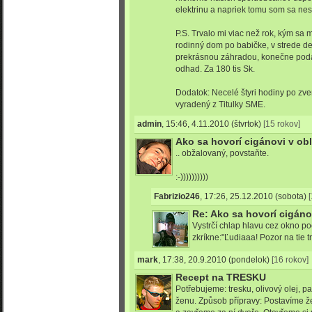
elektrinu a napriek tomu som sa nest
P.S. Trvalo mi viac než rok, kým sa 
rodinný dom po babičke, v strede d
prekrásnou záhradou, konečne poda
odhad. Za 180 tis Sk.
Dodatok: Necelé štyri hodiny po zve
vyradený z Titulky SME.
admin
,
15:46, 4.11.2010
(štvrtok)
[15 rokov]
Ako sa hovorí cigánovi v ob
.. obžalovaný, povstaňte.
:-))))))))))
Fabrizio246
,
17:26, 25.12.2010
(sobota)
Re: Ako sa hovorí cigáno
Vystrčí chlap hlavu cez okno p
zkríkne:"Ľudiaaa! Pozor na tie tr
mark
,
17:38, 20.9.2010
(pondelok)
[16 rokov]
Recept na TRESKU
Potřebujeme: tresku, olivový olej, pap
ženu. Způsob přípravy: Postavíme 