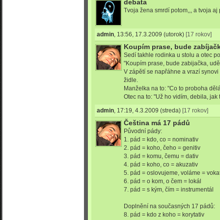
debata
Tvoja žena smrdí potom,,, a tvoja aj 
admin
,
13:56, 17.3.2009
(utorok)
[17 rokov]
Koupím prase, bude zabíjačk
Sedí takhle rodinka u stolu a otec p
"Koupím prase, bude zabijačka, udělá
V zápětí se napřáhne a vrazí synovi
židle.
Manželka na to: "Co to proboha dělá
Otec na to: "Už ho vidím, debila, jak 
admin
,
17:19, 4.3.2009
(streda)
[17 rokov]
Čeština má 17 pádů
Původní pády:
1. pád = kdo, co = nominativ
2. pád = koho, čeho = genitiv
3. pád = komu, čemu = dativ
4. pád = koho, co = akuzativ
5. pád = oslovujeme, voláme = vokat
6. pád = o kom, o čem = lokál
7. pád = s kým, čím = instrumentál
Doplnění na současných 17 pádů:
8. pád = kdo z koho = korytativ