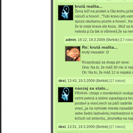
krutá realita...
Žena leží na posteli a číta knihu,pr
náruči a hovorí..."Tuto kravu jeb.v
spoza okuliarou pozrie a hovorí...Ke
že to nieje krava ale koza...Muž sa 
nebola p.ča tak si všimneš,že sa ner
admin
,
16:12, 19.3.2009
(štvrtok)
[17 roko
Re: krutá realita...
krutý masaker :D
Rozprávajú sa dvaja pri sexe:
Ona: Na to, že máš 30 nie si nej
On: Na to, že máš 12 si nejaká d
dexi
,
13:43, 19.3.2009
(štvrtok)
[17 rokov]
naozaj sa stalo...
PRAHA- chlapi v monterkách cestuju 
velmi pekná a dobre vypadajuca bru
postaví a vraví,nech sa páči sadnite 
vraví,,,ja na vyhriate miesta nasadám
sebe šedni ladovému medvedzovi na k
krčoch od smiechu,,,brunetka na najb
dexi
,
13:31, 19.3.2009
(štvrtok)
[17 rokov]