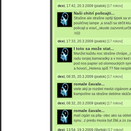
dexi
,
17:42, 20.3.2009
(piatok)
[17 rokov]
Naši chitrí policajti...
Strašne ale strašne opitý týpek sa vr
pouličnej lampe ,a snaží sa strčit klu
policajt a vraví,,,skuste zazvonit,urč
:o)))
dexi
,
17:33, 20.3.2009
(piatok)
[17 rokov]
I toto sa može stat...
Manžel každu noc strašne chrápe,,
radu svojej kamaradky a v noci ked
pod nos papier od olomouckých syre
a hovorí,,,Helena spíš ?? Nie nespím.
dexi
,
08:35, 20.3.2009
(piatok)
[17 rokov]
romale čavale...
viete aký je rozdiel medzi cigánom 
trampolíne sa strašne debilne skáče 
dexi
,
08:32, 20.3.2009
(piatok)
[17 rokov]
romale čavale...
malí cigán sa píta- otec ako sa oblie
synu...z predu musia byt žlté,a zo z
dexi
,
13:54, 19.3.2009
(štvrtok)
[17 rokov]