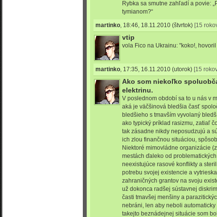
Rybka sa smutne zahľadí a povie: „
tymianom?“
martinko
,
18:46, 18.11.2010
(štvrtok)
[15 roko
vtip
vola Fico na Ukrainu: "koko!, hovoril
martinko
,
17:35, 16.11.2010
(utorok)
[15 rokov
Ako som niekoľko spoluobč
elektrinu.
V poslednom období sa to u nás v m
aká je väčšinová bledšia časť spoloč
bledšieho s tmavším vyvolaný bledš
ako typický príklad rasizmu, zatiaľ č
tak zásadne nikdy neposudzujú a s
ich zlou finančnou situáciou, spôs
Niektoré mimovládne organizácie (z
mestách ďaleko od problematických
neexistujúce rasové konflikty a steri
potrebu svojej existencie a vytrieska
zahraničných grantov na svoju exist
už dokonca radšej sústavnej diskrim
časti tmavšej menšiny a parazitický
nebráni, len aby neboli automaticky 
takejto beznádejnej situácie som bol 