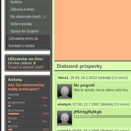
Kultúra
Zábava a relax
Na stiahnutie (mp3,...)
Vaše inzeráty
Space for English
Užívatelia drom.sk
Kontakt a média
Užívatelia on-line:
On-line celkom:
0
Diskusné príspevky
Chceš si vytvoriť účet?
Viera1
,
19:34, 14.1.2012
(sobota)
[14 rokov]
Anketa
Nu pogodi
Aký štýl elektronickej
hudby preferujete?
Ako to spusti, nie je vidno celú hru
minimal
5%
progressive
anonym
,
07:39, 12.7.2007
(štvrtok)
[19 rokov]
7%
tech-house
jffkhfgjfkjfkgk
31%
1111111110000000000000000000
house
6%
techno
11%