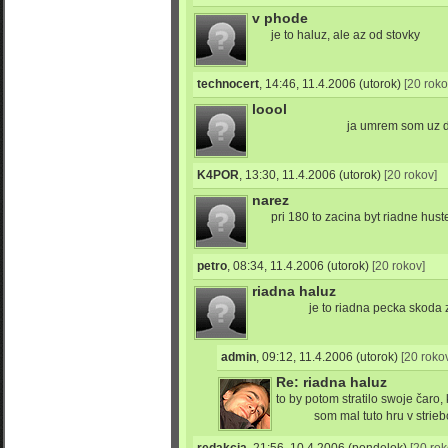
v phode
je to haluz, ale az od stovky
technocert
,
14:46, 11.4.2006
(utorok)
[20 roko
loool
ja umrem
som uz 
K4POR
,
13:30, 11.4.2006
(utorok)
[20 rokov]
narez
pri 180 to zacina byt riadne hust
petro
,
08:34, 11.4.2006
(utorok)
[20 rokov]
riadna haluz
je to riadna pecka skoda 
admin
,
09:12, 11.4.2006
(utorok)
[20 roko
Re: riadna haluz
to by potom stratilo swoje čaro,
som mal tuto hru v stri