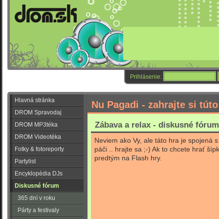
Prihlásenie:
Hlavná stránka
Nu Pagadi - zahrajte si tút
DROM Spravodaj
Zábava a relax - diskusné fórum
DROM MP3téka
DROM Videotéka
Neviem ako Vy, ale táto hra je spojená 
páči .. hrajte sa ;-) Ak to chcete hrať šíp
Fotky & fotoreporty
predtým na Flash hry.
Partylist
Encyklopédia DJs
Diskusné fórum
365 dní v roku
Párty a festivaly