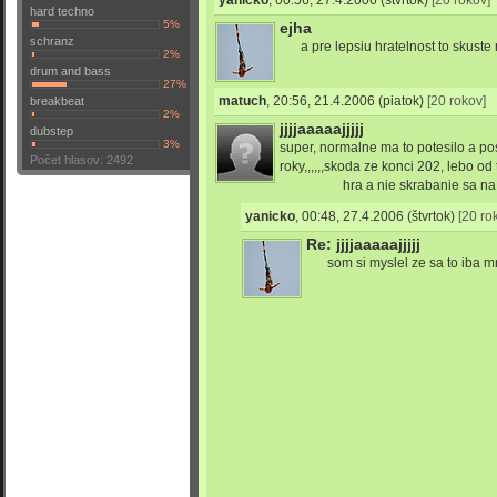
yanicko
,
00:56, 27.4.2006
(štvrtok)
[20 rokov]
hard techno
5%
ejha
schranz
a pre lepsiu hratelnost to skuste
2%
drum and bass
27%
matuch
,
20:56, 21.4.2006
(piatok)
[20 rokov]
breakbeat
2%
jjjjaaaaajjjjj
dubstep
3%
super, normalne ma to potesilo a p
Počet hlasov: 2492
roky,,,,,,skoda ze konci 202, lebo o
hra a nie skrabanie sa na
yanicko
,
00:48, 27.4.2006
(štvrtok)
[20 ro
Re: jjjjaaaaajjjjj
som si myslel ze sa to iba m