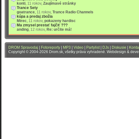
konti
,
11 rokov
,
Zaujímavé stránky
Trance Sety
goatrance
,
11 rokov
,
Trance Radio Channels
kúpa a predaj zbožia
Mirec
,
11 rokov
,
pokazeny hardisc
Ma zmysel prestať fajčiť ???
anding
,
12 rokov
,
Re: určite má!
DROM Spravodaj
|
Fotoreporty
|
MP3
|
Video
|
Partylist
|
DJs
|
Diskusie
|
Konta
Copyright © 2004-2026 Drom.sk, všetky práva vyhradené. Webdesign & dev