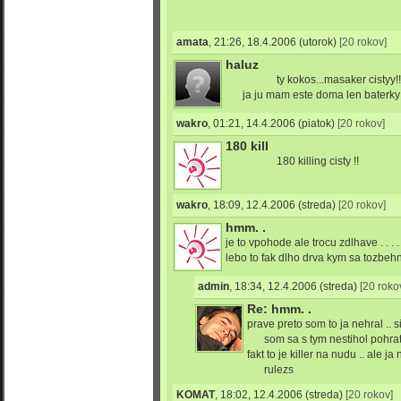
amata
,
21:26, 18.4.2006
(utorok)
[20 rokov]
haluz
ty kokos...masaker cistyy!!
ja ju mam este doma len baterky
wakro
,
01:21, 14.4.2006
(piatok)
[20 rokov]
180 kill
180 killing cisty !!
wakro
,
18:09, 12.4.2006
(streda)
[20 rokov]
hmm. .
je to vpohode ale trocu zdlhave . . . .
lebo to fak dlho drva kym sa tozbeh
admin
,
18:34, 12.4.2006
(streda)
[20 roko
Re: hmm. .
prave preto som to ja nehral .. 
som sa s tym nestihol pohra
fakt to je killer na nudu .. ale
rulezs
KOMAT
,
18:02, 12.4.2006
(streda)
[20 rokov]