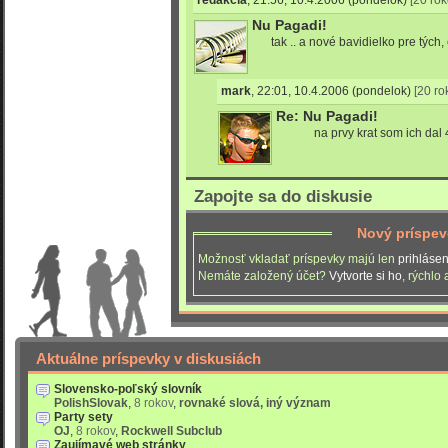
redakcia
,
21:56, 10.4.2006
(pondelok)
[20 rok
Nu Pagadi!
tak .. a nové bavidielko pre tých,
mark
,
22:01, 10.4.2006
(pondelok)
[20 ro
Re: Nu Pagadi!
na prvy krat som ich dal
Zapojte sa do diskusie
Nový príspe
Možnosť vkladať príspevky majú len
prihlásen
Nemáte založený účet?
Vytvorte si ho
, rýchlo
Aktuálne príspevky v diskusiách
Slovensko-poľský slovník
PolishSlovak
,
8 rokov
,
rovnaké slová, iný význam
Party sety
OJ
,
8 rokov
,
Rockwell Subclub
Zaujímavé web stránky