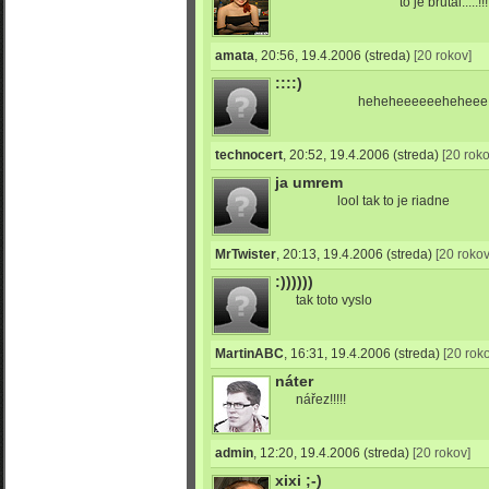
to je brutal.....!!!
amata
,
20:56, 19.4.2006
(streda)
[20 rokov]
::::)
heheheeeeeeheheee...ta
technocert
,
20:52, 19.4.2006
(streda)
[20 roko
ja umrem
lool tak to je riadne
MrTwister
,
20:13, 19.4.2006
(streda)
[20 rokov
:))))))
tak toto vyslo
MartinABC
,
16:31, 19.4.2006
(streda)
[20 rok
náter
nářez!!!!!
admin
,
12:20, 19.4.2006
(streda)
[20 rokov]
xixi ;-)