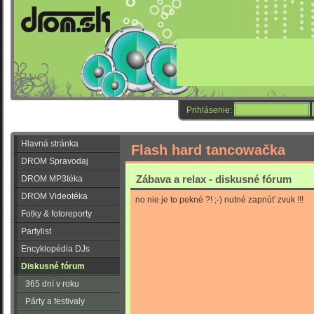
Prihlásenie:
Hlavná stránka
Flash hard tancowačka
DROM Spravodaj
Zábava a relax - diskusné fórum
DROM MP3téka
DROM Videotéka
no nie je to pekné ?! ;-) nutné zapnúť zvuk !!!
Fotky & fotoreporty
Partylist
Encyklopédia DJs
Diskusné fórum
365 dní v roku
Párty a festivaly