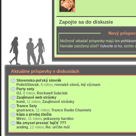
Zapojte sa do diskusie
Nový príspe
Možnosť vkladať príspevky majú len
prihlásen
Nemáte založený účet?
Vytvorte si ho
, rýchlo
Aktuálne príspevky v diskusiách
Slovensko-poľský slovník
PolishSlovak
,
8 rokov
,
rovnaké slová, iný význam
Party sety
OJ
,
8 rokov
,
Rockwell Subclub
Zaujímavé web stránky
konti
,
11 rokov
,
Zaujímavé stránky
Trance Sety
goatrance
,
11 rokov
,
Trance Radio Channels
kúpa a predaj zbožia
Mirec
,
11 rokov
,
pokazeny hardisc
Ma zmysel prestať fajčiť ???
anding
,
12 rokov
,
Re: určite má!