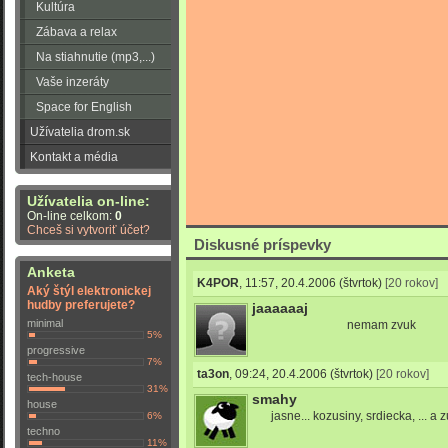
Kultúra
Zábava a relax
Na stiahnutie (mp3,...)
Vaše inzeráty
Space for English
Užívatelia drom.sk
Kontakt a média
Užívatelia on-line:
On-line celkom:
0
Chceš si vytvoriť účet?
Diskusné príspevky
Anketa
K4POR
,
11:57, 20.4.2006
(štvrtok)
[20 rokov]
Aký štýl elektronickej
hudby preferujete?
jaaaaaaj
minimal
nemam zvuk
5%
progressive
7%
ta3on
,
09:24, 20.4.2006
(štvrtok)
[20 rokov]
tech-house
31%
smahy
house
jasne... kozusiny, srdiecka, ... a z
6%
techno
11%