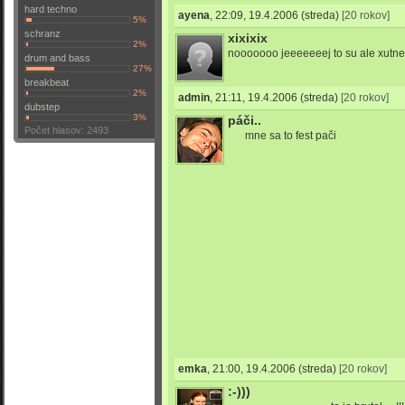
hard techno
ayena
,
22:09, 19.4.2006
(streda)
[20 rokov]
5%
schranz
xixixix
2%
nooooooo jeeeeeeej to su ale xutnee
drum and bass
27%
breakbeat
2%
admin
,
21:11, 19.4.2006
(streda)
[20 rokov]
dubstep
3%
páči..
Počet hlasov: 2493
mne sa to fest pači
emka
,
21:00, 19.4.2006
(streda)
[20 rokov]
:-)))