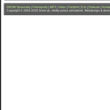
DROM Spravodaj
|
Fotoreporty
|
MP3
|
Video
|
Partylist
|
DJs
|
Diskusie
|
Konta
Copyright © 2004-2026 Drom.sk, všetky práva vyhradené. Webdesign & dev