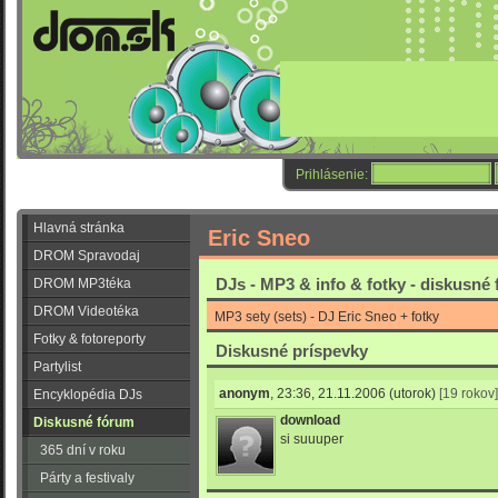
Prihlásenie:
Hlavná stránka
Eric Sneo
DROM Spravodaj
DJs - MP3 & info & fotky - diskusné
DROM MP3téka
DROM Videotéka
MP3 sety (sets) - DJ Eric Sneo + fotky
Fotky & fotoreporty
Diskusné príspevky
Partylist
anonym
,
23:36, 21.11.2006
(utorok)
[19 rokov]
Encyklopédia DJs
download
Diskusné fórum
si suuuper
365 dní v roku
Párty a festivaly