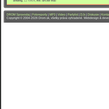
anding
,
12 rokov
,
Re: určite má!
DROM Spravodaj
|
Fotoreporty
|
MP3
|
Video
|
Partylist
|
DJs
|
Diskusie
|
Konta
Copyright © 2004-2026 Drom.sk, všetky práva vyhradené. Webdesign & dev