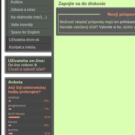
Kultúra
Zapojte sa do diskusie
Zábava a relax
Nový príspe
Na stiahnutie (mp3,...)
Možnosť vkladať príspevky majú len
prihlásen
Vaše inzeráty
Nemáte založený účet?
Vytvorte si ho
, rýchlo
Space for English
Užívatelia drom.sk
Kontakt a média
Užívatelia on-line:
On-line celkom:
0
Chceš si vytvoriť účet?
Anketa
Aký štýl elektronickej
hudby preferujete?
minimal
5%
progressive
7%
tech-house
31%
house
6%
techno
11%