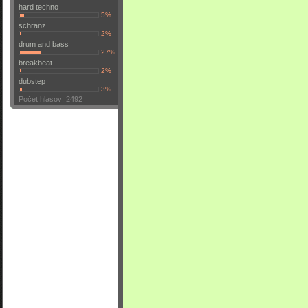
hard techno
5%
schranz
2%
drum and bass
27%
breakbeat
2%
dubstep
3%
Počet hlasov: 2492