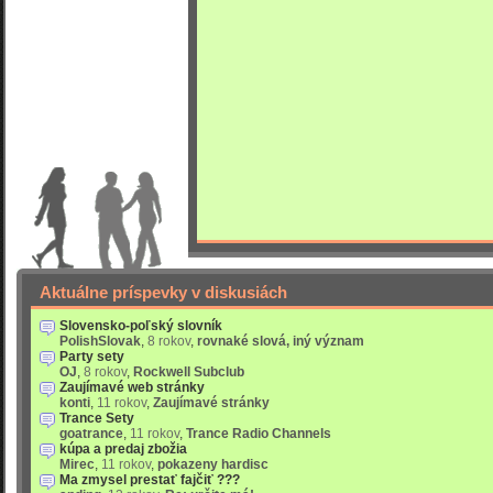
Aktuálne príspevky v diskusiách
Slovensko-poľský slovník
PolishSlovak
,
8 rokov
,
rovnaké slová, iný význam
Party sety
OJ
,
8 rokov
,
Rockwell Subclub
Zaujímavé web stránky
konti
,
11 rokov
,
Zaujímavé stránky
Trance Sety
goatrance
,
11 rokov
,
Trance Radio Channels
kúpa a predaj zbožia
Mirec
,
11 rokov
,
pokazeny hardisc
Ma zmysel prestať fajčiť ???